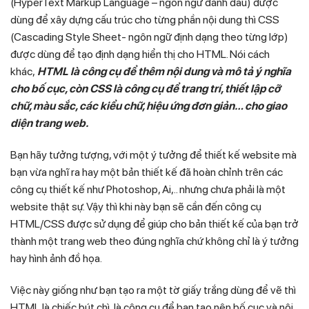
(HyperText Markup Language – ngôn ngữ đánh dấu) được
dùng để xây dựng cấu trúc cho từng phần nội dung thì CSS
(Cascading Style Sheet- ngôn ngữ định dạng theo từng lớp)
được dùng để tạo định dạng hiển thị cho HTML. Nói cách
khác,
HTML là công cụ để thêm nội dung và mô tả ý nghĩa
cho bố cục, còn CSS là công cụ để trang trí, thiết lập cỡ
chữ, màu sắc, các kiểu chữ, hiệu ứng đơn giản… cho giao
diện trang web.
Bạn hãy tưởng tượng, với một ý tưởng để thiết kế website mà
bạn vừa nghĩ ra hay một bản thiết kế đã hoàn chỉnh trên các
công cụ thiết kế như Photoshop, Ai,.. nhưng chưa phải là một
website thật sự. Vậy thì khi này bạn sẽ cần đến công cụ
HTML/CSS được sử dụng để giúp cho bản thiết kế của bạn trở
thành một trang web theo đúng nghĩa chứ không chỉ là ý tưởng
hay hình ảnh đồ họa.
Việc này giống như bạn tạo ra một tờ giấy trắng dùng để vẽ thì
HTML là chiếc bút chì, là công cụ để bạn tạo nên bố cục và nội