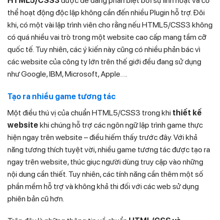
HTML5/CSS3
được dễ dàng phân biệt bởi sự linh hoạt và có
thể hoạt động độc lập không cần đến nhiều Plugin hỗ trợ. Đôi
khi, có một vài lập trình viên cho rằng nếu HTML5/CSS3 không
có quá nhiều vai trò trong một website cao cấp mang tầm cỡ
quốc tế. Tuy nhiên, các ý kiến này cũng có nhiều phản bác vì
các website của công ty lớn trên thế giới đều đang sử dụng
như Google, IBM, Microsoft, Apple….
Tạo ra nhiều game tương tác
Một điều thú vị của chuẩn HTML5/CSS3 trong khi
thiết kế
website
khi chúng hỗ trợ các ngôn ngữ lập trình game thực
hiện ngay trên website – điều hiếm thấy trước đây. Với khả
năng tương thích tuyệt vời, nhiều game tương tác được tạo ra
ngay trên website, thúc giục người dùng truy cập vào những
nội dung cần thiết. Tuy nhiên, các tính năng cần thêm một số
phần mềm hỗ trợ và không khả thi đối với các web sử dụng
phiên bản cũ hơn.