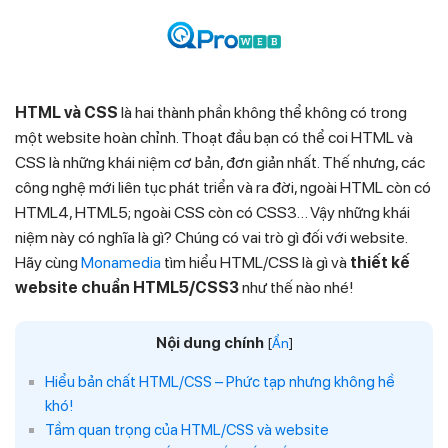
Skip
to
content
HTML và CSS
là hai thành phần không thể không có trong
một website hoàn chỉnh. Thoạt đầu bạn có thể coi HTML và
CSS là những khái niệm cơ bản, đơn giản nhất. Thế nhưng, các
công nghệ mới liên tục phát triển và ra đời, ngoài HTML còn có
HTML4, HTML5; ngoài CSS còn có CSS3… Vậy những khái
niệm này có nghĩa là gì? Chúng có vai trò gì đối với website.
Hãy cùng
Monamedia
tìm hiểu HTML/CSS là gì và
thiết kế
website chuẩn HTML5/CSS3
như thế nào nhé!
Nội dung chính
[
Ẩn
]
Hiểu bản chất HTML/CSS – Phức tạp nhưng không hề
khó!
Tầm quan trọng của HTML/CSS và website