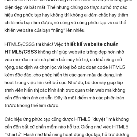
diện đẹp và bắt mắt. Thế nhưng chúng có thực sự hỗ trợ các
hiệu ứng phức tạp hay không thì không ai dám chắc hay thậm
chí là nếu bạn làm được, nó cũng vô cùng phức tạp và có thể
khiến website của bạn “nặng” lên nhiều.
HTML5/CSS3 thì khác! Việc
thiết kế website chuẩn
HTML5/CSS3
không chỉ giúp website trông đẹp hơn nhờ
vào mô-đun mới mà phiên bản này hỗ trợ, có khả năng mở
rộng, xác định và chọn lọc và loại bỏ các đoạn code HTML5
kém độc đáo, cho phép hiển thị các gam màu đa dạng, linh
hoạt trong việc liên kết bố cục. Nhờ đó, bộ đôi này giúp lập
trình viên hiển thị các hình ảnh trực quan trên web mà không
cần đến hình ảnh có sẵn. Đây là một điểm mà các phiên bản
trước không thể làm được.
Các hiệu ứng phức tạp cũng được HTML5 “duyệt” mà không
cần đến bất cứ phần mềm nào hỗ trợ. Giống như việc HTML5
“khai tử” Flash nhờ khả năng hoạt động độc lập, hỗ trợ đường